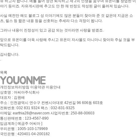
유 하고자 합니다. 예를 들어 정년 퇴직하고 제 2의 인생을 꿈꾸며 유온미를 창업한 이
야기 등이죠. 자유게시판에 추고도 안 한 채 반정도 작성된 글이 올려져 있습니다.
사실 예전만 해도 블로그 성 이야기에도 많은 분들이 찾아와 준 것 같은데 지금은 쇼
츠, 릴스 등 짧은 내용 등을 선호하는 추세라 다소 걱정이 됩니다.
그러나 내용이 진정성이 있고 공감 되는 것이라면 사랑을 받겠죠.
앞으로 유온미를 더욱 사랑해 주시고 유온미 자사몰도 마니마니 찾아와 주실 것을 부
탁드립니다.
감사합니다.
.
목록
개인정보처리방침
이용약관
이용안내
상호명 : 어씨아주식회사
대표자 : 김원배
주소 : 인천광역시 연수구 컨벤시아대로 42번길 96 606동 603호
전화번호: 032 831 9324 팩스 : 032-831-9325
이메일: earthia28@naver.com 사업자번호: 250-88-00603
통신판매번호 : 123-4567-890
입금계좌 [ 예금주 어씨아 ]
우리은행 : 1005-103-179969
국민은행 : 420401-04-200182