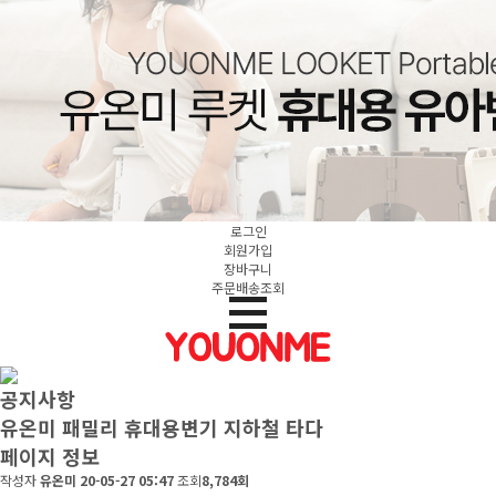
로그인
회원가입
장바구니
주문배송조회
공지사항
유온미 패밀리 휴대용변기 지하철 타다
페이지 정보
작성자
유온미
20-05-27 05:47
조회
8,784회