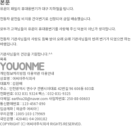
본문
유온미 패밀리 휴대용변기가 대구 지하철을 탑니다.
전동차 운전실 비치용 간이변기로 선정되어 금일 배송했습니다.
모두가 고객님들이 유온미 휴대용변기를 사랑해 주신 덕분이 아닌가 생각합니다.
전동차 기관사님들의 사랑도 듬뿍 받아 오래 오래 기관사님들의 반려 변기가 되었으면 하는
바램입니다.
기관사님들의 건강을 기원합니다.^^
목록
개인정보처리방침
이용약관
이용안내
상호명 : 어씨아주식회사
대표자 : 김원배
주소 : 인천광역시 연수구 컨벤시아대로 42번길 96 606동 603호
전화번호: 032 831 9324 팩스 : 032-831-9325
이메일: earthia28@naver.com 사업자번호: 250-88-00603
통신판매번호 : 123-4567-890
입금계좌 [ 예금주 어씨아 ]
우리은행 : 1005-103-179969
국민은행 : 420401-04-200182
COPYRIGHT (C) 어씨아주식회사 RIGHTS RESERVED.